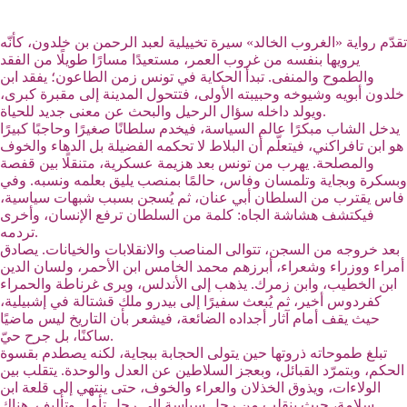
تقدّم رواية «الغروب الخالد» سيرة تخييلية لعبد الرحمن بن خلدون، كأنّه
يرويها بنفسه من غروب العمر، مستعيدًا مسارًا طويلًا من الفقد
والطموح والمنفى. تبدأ الحكاية في تونس زمن الطاعون؛ يفقد ابن
خلدون أبويه وشيوخه وحبيبته الأولى، فتتحول المدينة إلى مقبرة كبرى،
ويولد داخله سؤال الرحيل والبحث عن معنى جديد للحياة.
يدخل الشاب مبكرًا عالم السياسة، فيخدم سلطانًا صغيرًا وحاجبًا كبيرًا
هو ابن تافراكني، فيتعلّم أن البلاط لا تحكمه الفضيلة بل الدهاء والخوف
والمصلحة. يهرب من تونس بعد هزيمة عسكرية، متنقلًا بين قفصة
وبسكرة وبجاية وتلمسان وفاس، حالمًا بمنصب يليق بعلمه ونسبه. وفي
فاس يقترب من السلطان أبي عنان، ثم يُسجن بسبب شبهات سياسية،
فيكتشف هشاشة الجاه: كلمة من السلطان ترفع الإنسان، وأخرى
تردمه.
بعد خروجه من السجن، تتوالى المناصب والانقلابات والخيانات. يصادق
أمراء ووزراء وشعراء، أبرزهم محمد الخامس ابن الأحمر، ولسان الدين
ابن الخطيب، وابن زمرك. يذهب إلى الأندلس، ويرى غرناطة والحمراء
كفردوس أخير، ثم يُبعث سفيرًا إلى بيدرو ملك قشتالة في إشبيلية،
حيث يقف أمام آثار أجداده الضائعة، فيشعر بأن التاريخ ليس ماضيًا
ساكنًا، بل جرح حيّ.
تبلغ طموحاته ذروتها حين يتولى الحجابة ببجاية، لكنه يصطدم بقسوة
الحكم، وبتمرّد القبائل، وبعجز السلاطين عن العدل والوحدة. يتقلب بين
الولاءات، ويذوق الخذلان والعراء والخوف، حتى ينتهي إلى قلعة ابن
سلامة، حيث ينقلب من رجل سياسة إلى رجل تأمل وتأليف. هناك