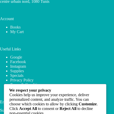
centre urbain nord, 1080 Tunis
Account
Books
My Cart
Useful Links
Google
Facebook
Instagram
Supplies
Specials
Privacy Policy
Terms & Conditions
We respect your privacy
Cookies help us improve your experience, deliver
personalized content, and analyze traffic. You can
Email Newsletter
choose which cookies to allow by clicking
Customize
.
Click
Accept All
to consent or
Reject All
to decline
Subscribe to our newsletter and get 10% off your first
non-essential cookies.